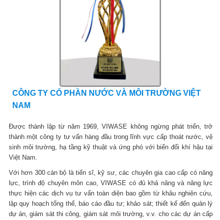
CÔNG TY CỔ PHẦN NƯỚC VÀ MÔI TRƯỜNG VIỆT
NAM
Được thành lập từ năm 1969, VIWASE không ngừng phát triển, trở
thành một công ty tư vấn hàng đầu trong lĩnh vực cấp thoát nước, vệ
sinh môi trường, hạ tầng kỹ thuật và ứng phó với biến đổi khí hậu tại
Việt Nam.
Với hơn 300 cán bộ là tiến sĩ, kỹ sư, các chuyên gia cao cấp có năng
lực, trình độ chuyên môn cao, VIWASE có đủ khả năng và năng lực
thực hiện các dịch vụ tư vấn toàn diện bao gồm từ khâu nghiên cứu,
lập quy hoạch tổng thể, báo cáo đầu tư; khảo sát; thiết kế đến quản lý
dự án, giám sát thi công, giám sát môi trường, v.v. cho các dự án cấp