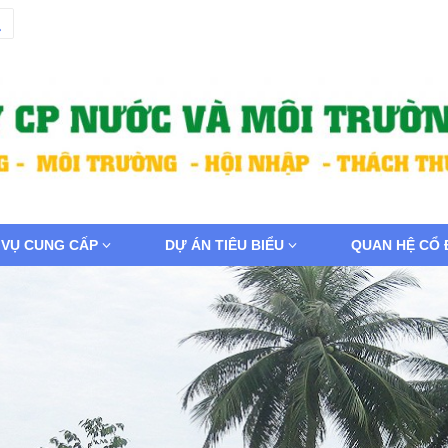
 VỤ CUNG CẤP
DỰ ÁN TIÊU BIỂU
QUAN HỆ CỔ