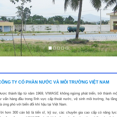
CÔNG TY CỔ PHẦN NƯỚC VÀ MÔI TRƯỜNG VIỆT NAM
ược thành lập từ năm 1969, VIWASE không ngừng phát triển, trở thành mộ
ư vấn hàng đầu trong lĩnh vực cấp thoát nước, vệ sinh môi trường, hạ tầng
à ứng phó với biến đổi khí hậu tại Việt Nam.
ới hơn 300 cán bộ là tiến sĩ, kỹ sư, các chuyên gia cao cấp có năng lực,