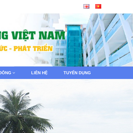
 ĐÔNG
LIÊN HỆ
TUYỂN DỤNG