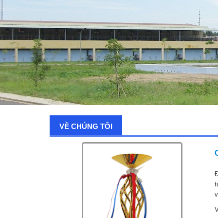
VỀ CHÚNG TÔI
Đ
t
v
V