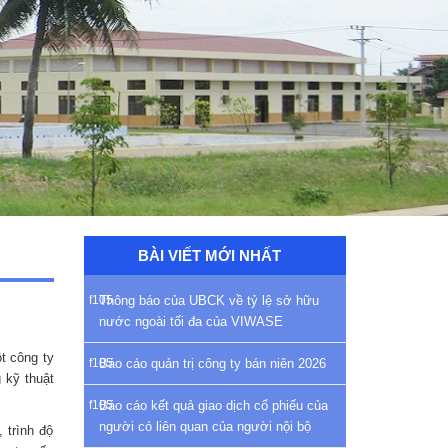
BÀI VIẾT MỚI NHẤT
Thông báo của UBCK về tỷ lệ sở hữu
nước ngoài tối đa của VIWASE
t công ty
Báo cáo quản trị công ty bán niên 2026
 kỹ thuật
Báo cáo kết quả giao dịch cổ phiếu của
người có liên quan của người nội bộ
 trình độ