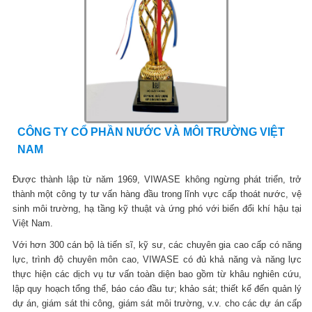
CÔNG TY CỔ PHẦN NƯỚC VÀ MÔI TRƯỜNG VIỆT
NAM
Được thành lập từ năm 1969, VIWASE không ngừng phát triển, trở
thành một công ty tư vấn hàng đầu trong lĩnh vực cấp thoát nước, vệ
sinh môi trường, hạ tầng kỹ thuật và ứng phó với biến đổi khí hậu tại
Việt Nam.
Với hơn 300 cán bộ là tiến sĩ, kỹ sư, các chuyên gia cao cấp có năng
lực, trình độ chuyên môn cao, VIWASE có đủ khả năng và năng lực
thực hiện các dịch vụ tư vấn toàn diện bao gồm từ khâu nghiên cứu,
lập quy hoạch tổng thể, báo cáo đầu tư; khảo sát; thiết kế đến quản lý
dự án, giám sát thi công, giám sát môi trường, v.v. cho các dự án cấp