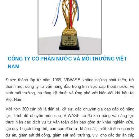
CÔNG TY CỔ PHẦN NƯỚC VÀ MÔI TRƯỜNG VIỆT
NAM
Được thành lập từ năm 1969, VIWASE không ngừng phát triển, trở
thành một công ty tư vấn hàng đầu trong lĩnh vực cấp thoát nước, vệ
sinh môi trường, hạ tầng kỹ thuật và ứng phó với biến đổi khí hậu tại
Việt Nam.
Với hơn 300 cán bộ là tiến sĩ, kỹ sư, các chuyên gia cao cấp có năng
lực, trình độ chuyên môn cao, VIWASE có đủ khả năng và năng lực
thực hiện các dịch vụ tư vấn toàn diện bao gồm từ khâu nghiên cứu,
lập quy hoạch tổng thể, báo cáo đầu tư; khảo sát; thiết kế đến quản lý
dự án, giám sát thi công, giám sát môi trường, v.v. cho các dự án cấp