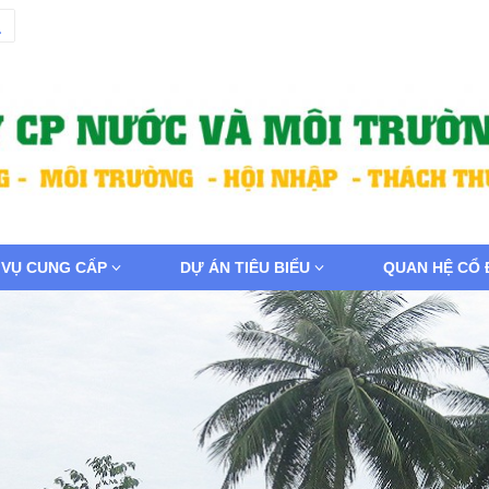
 VỤ CUNG CẤP
DỰ ÁN TIÊU BIỂU
QUAN HỆ CỔ