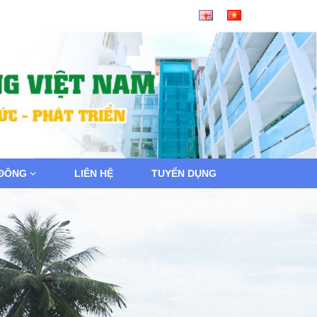
 ĐÔNG
LIÊN HỆ
TUYỂN DỤNG