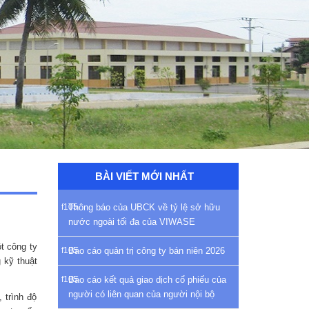
BÀI VIẾT MỚI NHẤT
Thông báo của UBCK về tỷ lệ sở hữu
nước ngoài tối đa của VIWASE
t công ty
Báo cáo quản trị công ty bán niên 2026
 kỹ thuật
Báo cáo kết quả giao dịch cổ phiếu của
người có liên quan của người nội bộ
 trình độ