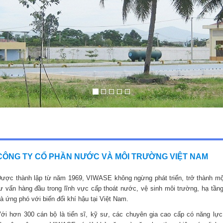
CÔNG TY CỔ PHẦN NƯỚC VÀ MÔI TRƯỜNG VIỆT NAM
ược thành lập từ năm 1969, VIWASE không ngừng phát triển, trở thành mộ
ư vấn hàng đầu trong lĩnh vực cấp thoát nước, vệ sinh môi trường, hạ tầng
à ứng phó với biến đổi khí hậu tại Việt Nam.
ới hơn 300 cán bộ là tiến sĩ, kỹ sư, các chuyên gia cao cấp có năng lực,