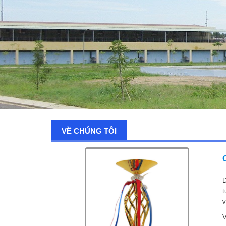
VỀ CHÚNG TÔI
Đ
t
v
V