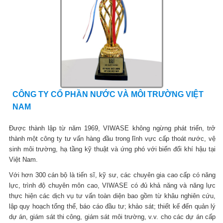
CÔNG TY CỔ PHẦN NƯỚC VÀ MÔI TRƯỜNG VIỆT
NAM
Được thành lập từ năm 1969, VIWASE không ngừng phát triển, trở
thành một công ty tư vấn hàng đầu trong lĩnh vực cấp thoát nước, vệ
sinh môi trường, hạ tầng kỹ thuật và ứng phó với biến đổi khí hậu tại
Việt Nam.
Với hơn 300 cán bộ là tiến sĩ, kỹ sư, các chuyên gia cao cấp có năng
lực, trình độ chuyên môn cao, VIWASE có đủ khả năng và năng lực
thực hiện các dịch vụ tư vấn toàn diện bao gồm từ khâu nghiên cứu,
lập quy hoạch tổng thể, báo cáo đầu tư; khảo sát; thiết kế đến quản lý
dự án, giám sát thi công, giám sát môi trường, v.v. cho các dự án cấp