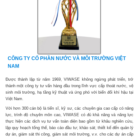
CÔNG TY CỔ PHẦN NƯỚC VÀ MÔI TRƯỜNG VIỆT
NAM
Được thành lập từ năm 1969, VIWASE không ngừng phát triển, trở
thành một công ty tư vấn hàng đầu trong lĩnh vực cấp thoát nước, vệ
sinh môi trường, hạ tầng kỹ thuật và ứng phó với biến đổi khí hậu tại
Việt Nam.
Với hơn 300 cán bộ là tiến sĩ, kỹ sư, các chuyên gia cao cấp có năng
lực, trình độ chuyên môn cao, VIWASE có đủ khả năng và năng lực
thực hiện các dịch vụ tư vấn toàn diện bao gồm từ khâu nghiên cứu,
lập quy hoạch tổng thể, báo cáo đầu tư; khảo sát; thiết kế đến quản lý
dự án, giám sát thi công, giám sát môi trường, v.v. cho các dự án cấp