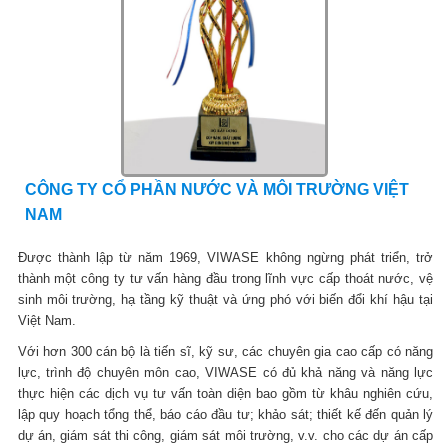
CÔNG TY CỔ PHẦN NƯỚC VÀ MÔI TRƯỜNG VIỆT
NAM
Được thành lập từ năm 1969, VIWASE không ngừng phát triển, trở
thành một công ty tư vấn hàng đầu trong lĩnh vực cấp thoát nước, vệ
sinh môi trường, hạ tầng kỹ thuật và ứng phó với biến đổi khí hậu tại
Việt Nam.
Với hơn 300 cán bộ là tiến sĩ, kỹ sư, các chuyên gia cao cấp có năng
lực, trình độ chuyên môn cao, VIWASE có đủ khả năng và năng lực
thực hiện các dịch vụ tư vấn toàn diện bao gồm từ khâu nghiên cứu,
lập quy hoạch tổng thể, báo cáo đầu tư; khảo sát; thiết kế đến quản lý
dự án, giám sát thi công, giám sát môi trường, v.v. cho các dự án cấp