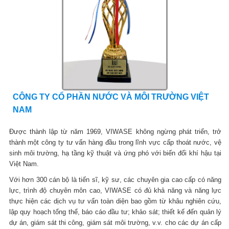
CÔNG TY CỔ PHẦN NƯỚC VÀ MÔI TRƯỜNG VIỆT
NAM
Được thành lập từ năm 1969, VIWASE không ngừng phát triển, trở
thành một công ty tư vấn hàng đầu trong lĩnh vực cấp thoát nước, vệ
sinh môi trường, hạ tầng kỹ thuật và ứng phó với biến đổi khí hậu tại
Việt Nam.
Với hơn 300 cán bộ là tiến sĩ, kỹ sư, các chuyên gia cao cấp có năng
lực, trình độ chuyên môn cao, VIWASE có đủ khả năng và năng lực
thực hiện các dịch vụ tư vấn toàn diện bao gồm từ khâu nghiên cứu,
lập quy hoạch tổng thể, báo cáo đầu tư; khảo sát; thiết kế đến quản lý
dự án, giám sát thi công, giám sát môi trường, v.v. cho các dự án cấp