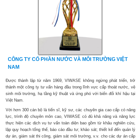
CÔNG TY CỔ PHẦN NƯỚC VÀ MÔI TRƯỜNG VIỆT
NAM
Được thành lập từ năm 1969, VIWASE không ngừng phát triển, trở
thành một công ty tư vấn hàng đầu trong lĩnh vực cấp thoát nước, vệ
sinh môi trường, hạ tầng kỹ thuật và ứng phó với biến đổi khí hậu tại
Việt Nam.
Với hơn 300 cán bộ là tiến sĩ, kỹ sư, các chuyên gia cao cấp có năng
lực, trình độ chuyên môn cao, VIWASE có đủ khả năng và năng lực
thực hiện các dịch vụ tư vấn toàn diện bao gồm từ khâu nghiên cứu,
lập quy hoạch tổng thể, báo cáo đầu tư; khảo sát; thiết kế đến quản lý
dự án, giám sát thi công, giám sát môi trường, v.v. cho các dự án cấp