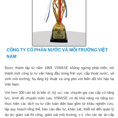
CÔNG TY CỔ PHẦN NƯỚC VÀ MÔI TRƯỜNG VIỆT
NAM
Được thành lập từ năm 1969, VIWASE không ngừng phát triển, trở
thành một công ty tư vấn hàng đầu trong lĩnh vực cấp thoát nước, vệ
sinh môi trường, hạ tầng kỹ thuật và ứng phó với biến đổi khí hậu tại
Việt Nam.
Với hơn 300 cán bộ là tiến sĩ, kỹ sư, các chuyên gia cao cấp có năng
lực, trình độ chuyên môn cao, VIWASE có đủ khả năng và năng lực
thực hiện các dịch vụ tư vấn toàn diện bao gồm từ khâu nghiên cứu,
lập quy hoạch tổng thể, báo cáo đầu tư; khảo sát; thiết kế đến quản lý
dự án, giám sát thi công, giám sát môi trường, v.v. cho các dự án cấp