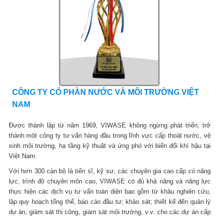
CÔNG TY CỔ PHẦN NƯỚC VÀ MÔI TRƯỜNG VIỆT
NAM
Được thành lập từ năm 1969, VIWASE không ngừng phát triển, trở
thành một công ty tư vấn hàng đầu trong lĩnh vực cấp thoát nước, vệ
sinh môi trường, hạ tầng kỹ thuật và ứng phó với biến đổi khí hậu tại
Việt Nam.
Với hơn 300 cán bộ là tiến sĩ, kỹ sư, các chuyên gia cao cấp có năng
lực, trình độ chuyên môn cao, VIWASE có đủ khả năng và năng lực
thực hiện các dịch vụ tư vấn toàn diện bao gồm từ khâu nghiên cứu,
lập quy hoạch tổng thể, báo cáo đầu tư; khảo sát; thiết kế đến quản lý
dự án, giám sát thi công, giám sát môi trường, v.v. cho các dự án cấp