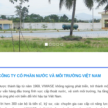
CÔNG TY CỔ PHẦN NƯỚC VÀ MÔI TRƯỜNG VIỆT NAM
ược thành lập từ năm 1969, VIWASE không ngừng phát triển, trở thành mộ
ư vấn hàng đầu trong lĩnh vực cấp thoát nước, vệ sinh môi trường, hạ tầng
à ứng phó với biến đổi khí hậu tại Việt Nam.
ới hơn 300 cán bộ là tiến sĩ, kỹ sư, các chuyên gia cao cấp có năng lực,