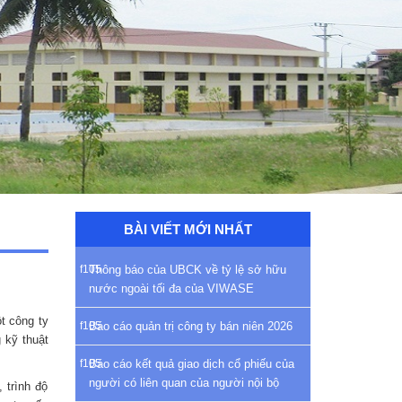
BÀI VIẾT MỚI NHẤT
Thông báo của UBCK về tỷ lệ sở hữu
nước ngoài tối đa của VIWASE
t công ty
Báo cáo quản trị công ty bán niên 2026
 kỹ thuật
Báo cáo kết quả giao dịch cổ phiếu của
người có liên quan của người nội bộ
 trình độ