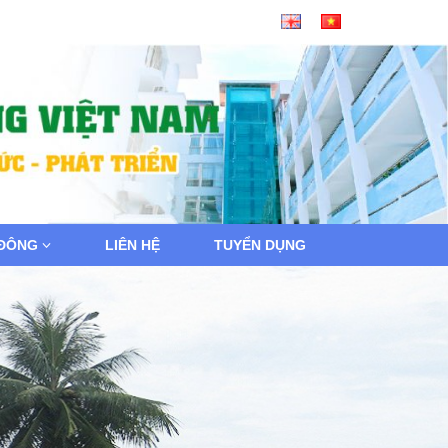
 ĐÔNG
LIÊN HỆ
TUYỂN DỤNG