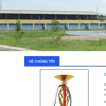
VỀ CHÚNG TÔI
Đ
t
v
V