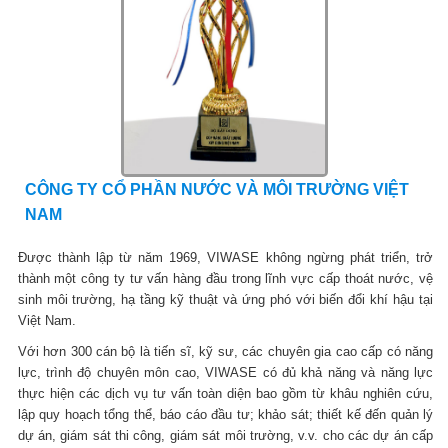
CÔNG TY CỔ PHẦN NƯỚC VÀ MÔI TRƯỜNG VIỆT
NAM
Được thành lập từ năm 1969, VIWASE không ngừng phát triển, trở
thành một công ty tư vấn hàng đầu trong lĩnh vực cấp thoát nước, vệ
sinh môi trường, hạ tầng kỹ thuật và ứng phó với biến đổi khí hậu tại
Việt Nam.
Với hơn 300 cán bộ là tiến sĩ, kỹ sư, các chuyên gia cao cấp có năng
lực, trình độ chuyên môn cao, VIWASE có đủ khả năng và năng lực
thực hiện các dịch vụ tư vấn toàn diện bao gồm từ khâu nghiên cứu,
lập quy hoạch tổng thể, báo cáo đầu tư; khảo sát; thiết kế đến quản lý
dự án, giám sát thi công, giám sát môi trường, v.v. cho các dự án cấp