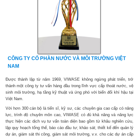
CÔNG TY CỔ PHẦN NƯỚC VÀ MÔI TRƯỜNG VIỆT
NAM
Được thành lập từ năm 1969, VIWASE không ngừng phát triển, trở
thành một công ty tư vấn hàng đầu trong lĩnh vực cấp thoát nước, vệ
sinh môi trường, hạ tầng kỹ thuật và ứng phó với biến đổi khí hậu tại
Việt Nam.
Với hơn 300 cán bộ là tiến sĩ, kỹ sư, các chuyên gia cao cấp có năng
lực, trình độ chuyên môn cao, VIWASE có đủ khả năng và năng lực
thực hiện các dịch vụ tư vấn toàn diện bao gồm từ khâu nghiên cứu,
lập quy hoạch tổng thể, báo cáo đầu tư; khảo sát; thiết kế đến quản lý
dự án, giám sát thi công, giám sát môi trường, v.v. cho các dự án cấp