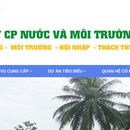
 VỤ CUNG CẤP
DỰ ÁN TIÊU BIỂU
QUAN HỆ CỔ