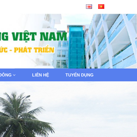
 ĐÔNG
LIÊN HỆ
TUYỂN DỤNG