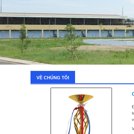
VỀ CHÚNG TÔI
Đ
t
v
V