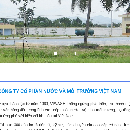
CÔNG TY CỔ PHẦN NƯỚC VÀ MÔI TRƯỜNG VIỆT NAM
ược thành lập từ năm 1969, VIWASE không ngừng phát triển, trở thành mộ
ư vấn hàng đầu trong lĩnh vực cấp thoát nước, vệ sinh môi trường, hạ tầng
à ứng phó với biến đổi khí hậu tại Việt Nam.
ới hơn 300 cán bộ là tiến sĩ, kỹ sư, các chuyên gia cao cấp có năng lực,