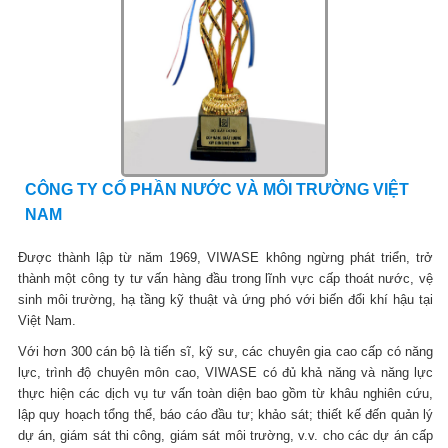
CÔNG TY CỔ PHẦN NƯỚC VÀ MÔI TRƯỜNG VIỆT
NAM
Được thành lập từ năm 1969, VIWASE không ngừng phát triển, trở
thành một công ty tư vấn hàng đầu trong lĩnh vực cấp thoát nước, vệ
sinh môi trường, hạ tầng kỹ thuật và ứng phó với biến đổi khí hậu tại
Việt Nam.
Với hơn 300 cán bộ là tiến sĩ, kỹ sư, các chuyên gia cao cấp có năng
lực, trình độ chuyên môn cao, VIWASE có đủ khả năng và năng lực
thực hiện các dịch vụ tư vấn toàn diện bao gồm từ khâu nghiên cứu,
lập quy hoạch tổng thể, báo cáo đầu tư; khảo sát; thiết kế đến quản lý
dự án, giám sát thi công, giám sát môi trường, v.v. cho các dự án cấp