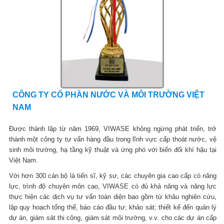
CÔNG TY CỔ PHẦN NƯỚC VÀ MÔI TRƯỜNG VIỆT
NAM
Được thành lập từ năm 1969, VIWASE không ngừng phát triển, trở
thành một công ty tư vấn hàng đầu trong lĩnh vực cấp thoát nước, vệ
sinh môi trường, hạ tầng kỹ thuật và ứng phó với biến đổi khí hậu tại
Việt Nam.
Với hơn 300 cán bộ là tiến sĩ, kỹ sư, các chuyên gia cao cấp có năng
lực, trình độ chuyên môn cao, VIWASE có đủ khả năng và năng lực
thực hiện các dịch vụ tư vấn toàn diện bao gồm từ khâu nghiên cứu,
lập quy hoạch tổng thể, báo cáo đầu tư; khảo sát; thiết kế đến quản lý
dự án, giám sát thi công, giám sát môi trường, v.v. cho các dự án cấp