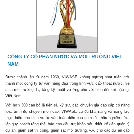
CÔNG TY CỔ PHẦN NƯỚC VÀ MÔI TRƯỜNG VIỆT
NAM
Được thành lập từ năm 1969, VIWASE không ngừng phát triển, trở
thành một công ty tư vấn hàng đầu trong lĩnh vực cấp thoát nước, vệ
sinh môi trường, hạ tầng kỹ thuật và ứng phó với biến đổi khí hậu tại
Việt Nam.
Với hơn 300 cán bộ là tiến sĩ, kỹ sư, các chuyên gia cao cấp có năng
lực, trình độ chuyên môn cao, VIWASE có đủ khả năng và năng lực
thực hiện các dịch vụ tư vấn toàn diện bao gồm từ khâu nghiên cứu,
lập quy hoạch tổng thể, báo cáo đầu tư; khảo sát; thiết kế đến quản lý
dự án, giám sát thi công, giám sát môi trường, v.v. cho các dự án cấp