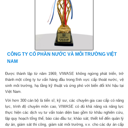
CÔNG TY CỔ PHẦN NƯỚC VÀ MÔI TRƯỜNG VIỆT
NAM
Được thành lập từ năm 1969, VIWASE không ngừng phát triển, trở
thành một công ty tư vấn hàng đầu trong lĩnh vực cấp thoát nước, vệ
sinh môi trường, hạ tầng kỹ thuật và ứng phó với biến đổi khí hậu tại
Việt Nam.
Với hơn 300 cán bộ là tiến sĩ, kỹ sư, các chuyên gia cao cấp có năng
lực, trình độ chuyên môn cao, VIWASE có đủ khả năng và năng lực
thực hiện các dịch vụ tư vấn toàn diện bao gồm từ khâu nghiên cứu,
lập quy hoạch tổng thể, báo cáo đầu tư; khảo sát; thiết kế đến quản lý
dự án, giám sát thi công, giám sát môi trường, v.v. cho các dự án cấp