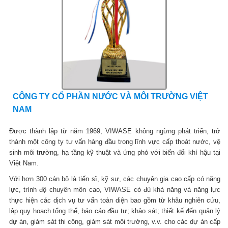
CÔNG TY CỔ PHẦN NƯỚC VÀ MÔI TRƯỜNG VIỆT
NAM
Được thành lập từ năm 1969, VIWASE không ngừng phát triển, trở
thành một công ty tư vấn hàng đầu trong lĩnh vực cấp thoát nước, vệ
sinh môi trường, hạ tầng kỹ thuật và ứng phó với biến đổi khí hậu tại
Việt Nam.
Với hơn 300 cán bộ là tiến sĩ, kỹ sư, các chuyên gia cao cấp có năng
lực, trình độ chuyên môn cao, VIWASE có đủ khả năng và năng lực
thực hiện các dịch vụ tư vấn toàn diện bao gồm từ khâu nghiên cứu,
lập quy hoạch tổng thể, báo cáo đầu tư; khảo sát; thiết kế đến quản lý
dự án, giám sát thi công, giám sát môi trường, v.v. cho các dự án cấp