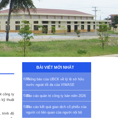
BÀI VIẾT MỚI NHẤT
Thông báo của UBCK về tỷ lệ sở hữu
nước ngoài tối đa của VIWASE
t công ty
Báo cáo quản trị công ty bán niên 2026
 kỹ thuật
Báo cáo kết quả giao dịch cổ phiếu của
người có liên quan của người nội bộ
 trình độ