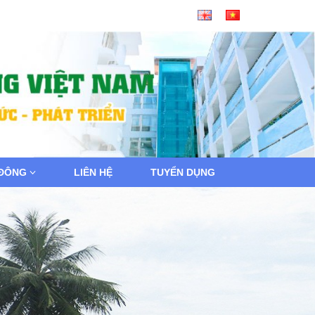
 ĐÔNG
LIÊN HỆ
TUYỂN DỤNG