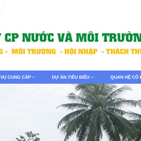
 VỤ CUNG CẤP
DỰ ÁN TIÊU BIỂU
QUAN HỆ CỔ