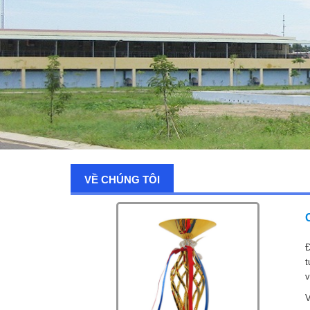
VỀ CHÚNG TÔI
Đ
t
v
V