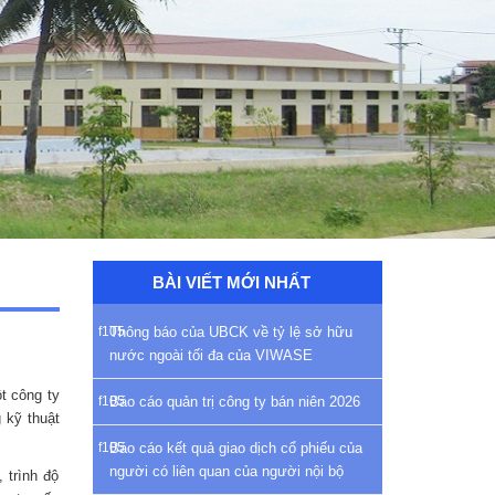
BÀI VIẾT MỚI NHẤT
Thông báo của UBCK về tỷ lệ sở hữu
nước ngoài tối đa của VIWASE
t công ty
Báo cáo quản trị công ty bán niên 2026
 kỹ thuật
Báo cáo kết quả giao dịch cổ phiếu của
người có liên quan của người nội bộ
 trình độ