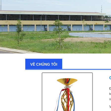
VỀ CHÚNG TÔI
Đ
t
v
V