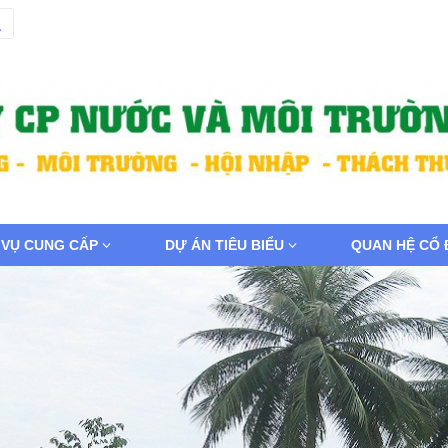
 VỤ CUNG CẤP
DỰ ÁN TIÊU BIỂU
QUAN HỆ CỔ