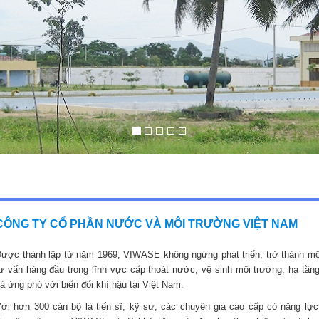
CÔNG TY CỔ PHẦN NƯỚC VÀ MÔI TRƯỜNG VIỆT NAM
ược thành lập từ năm 1969, VIWASE không ngừng phát triển, trở thành mộ
ư vấn hàng đầu trong lĩnh vực cấp thoát nước, vệ sinh môi trường, hạ tầng
à ứng phó với biến đổi khí hậu tại Việt Nam.
ới hơn 300 cán bộ là tiến sĩ, kỹ sư, các chuyên gia cao cấp có năng lực,