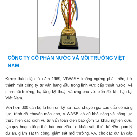
CÔNG TY CỔ PHẦN NƯỚC VÀ MÔI TRƯỜNG VIỆT
NAM
Được thành lập từ năm 1969, VIWASE không ngừng phát triển, trở
thành một công ty tư vấn hàng đầu trong lĩnh vực cấp thoát nước, vệ
sinh môi trường, hạ tầng kỹ thuật và ứng phó với biến đổi khí hậu tại
Việt Nam.
Với hơn 300 cán bộ là tiến sĩ, kỹ sư, các chuyên gia cao cấp có năng
lực, trình độ chuyên môn cao, VIWASE có đủ khả năng và năng lực
thực hiện các dịch vụ tư vấn toàn diện bao gồm từ khâu nghiên cứu,
lập quy hoạch tổng thể, báo cáo đầu tư; khảo sát; thiết kế đến quản lý
dự án, giám sát thi công, giám sát môi trường, v.v. cho các dự án cấp