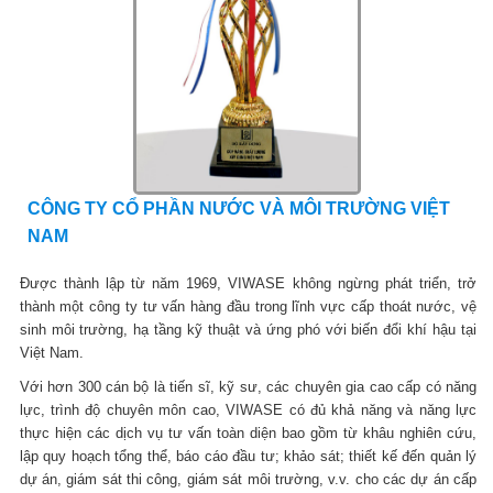
CÔNG TY CỔ PHẦN NƯỚC VÀ MÔI TRƯỜNG VIỆT
NAM
Được thành lập từ năm 1969, VIWASE không ngừng phát triển, trở
thành một công ty tư vấn hàng đầu trong lĩnh vực cấp thoát nước, vệ
sinh môi trường, hạ tầng kỹ thuật và ứng phó với biến đổi khí hậu tại
Việt Nam.
Với hơn 300 cán bộ là tiến sĩ, kỹ sư, các chuyên gia cao cấp có năng
lực, trình độ chuyên môn cao, VIWASE có đủ khả năng và năng lực
thực hiện các dịch vụ tư vấn toàn diện bao gồm từ khâu nghiên cứu,
lập quy hoạch tổng thể, báo cáo đầu tư; khảo sát; thiết kế đến quản lý
dự án, giám sát thi công, giám sát môi trường, v.v. cho các dự án cấp