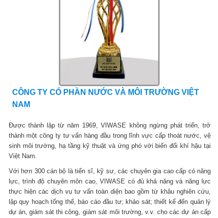
CÔNG TY CỔ PHẦN NƯỚC VÀ MÔI TRƯỜNG VIỆT
NAM
Được thành lập từ năm 1969, VIWASE không ngừng phát triển, trở
thành một công ty tư vấn hàng đầu trong lĩnh vực cấp thoát nước, vệ
sinh môi trường, hạ tầng kỹ thuật và ứng phó với biến đổi khí hậu tại
Việt Nam.
Với hơn 300 cán bộ là tiến sĩ, kỹ sư, các chuyên gia cao cấp có năng
lực, trình độ chuyên môn cao, VIWASE có đủ khả năng và năng lực
thực hiện các dịch vụ tư vấn toàn diện bao gồm từ khâu nghiên cứu,
lập quy hoạch tổng thể, báo cáo đầu tư; khảo sát; thiết kế đến quản lý
dự án, giám sát thi công, giám sát môi trường, v.v. cho các dự án cấp