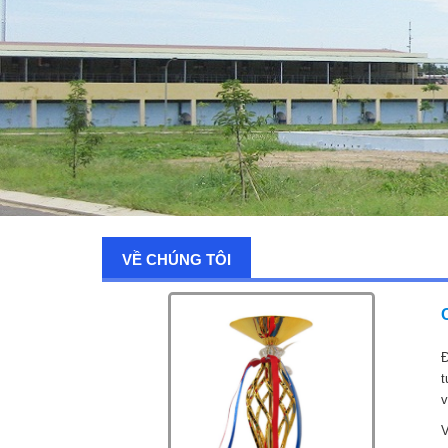
VỀ CHÚNG TÔI
Đ
t
v
V