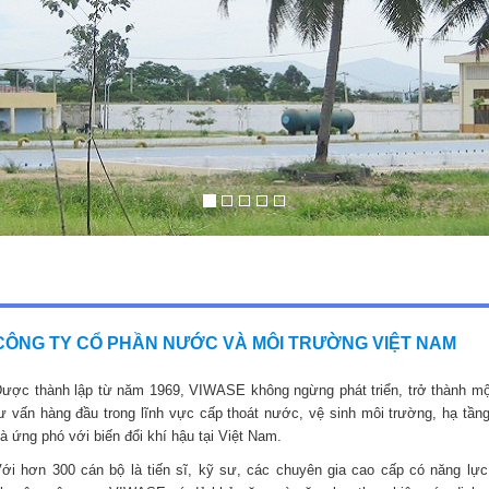
CÔNG TY CỔ PHẦN NƯỚC VÀ MÔI TRƯỜNG VIỆT NAM
ược thành lập từ năm 1969, VIWASE không ngừng phát triển, trở thành mộ
ư vấn hàng đầu trong lĩnh vực cấp thoát nước, vệ sinh môi trường, hạ tầng
à ứng phó với biến đổi khí hậu tại Việt Nam.
ới hơn 300 cán bộ là tiến sĩ, kỹ sư, các chuyên gia cao cấp có năng lực,