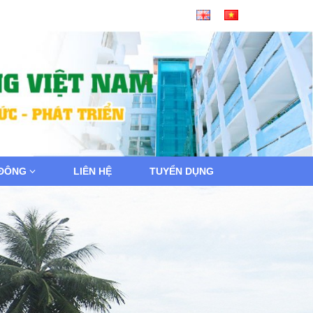
 ĐÔNG
LIÊN HỆ
TUYỂN DỤNG