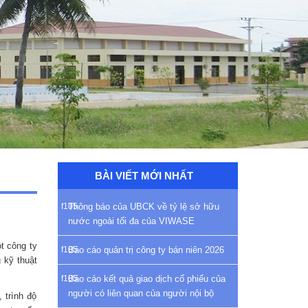
BÀI VIẾT MỚI NHẤT
Thông báo của UBCK về tỷ lệ sở hữu
nước ngoài tối đa của VIWASE
t công ty
Báo cáo quản trị công ty bán niên 2026
 kỹ thuật
Báo cáo kết quả giao dịch cổ phiếu của
người có liên quan của người nội bộ
 trình độ