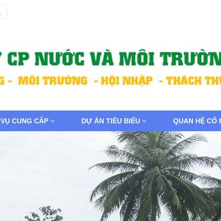
 VỤ CUNG CẤP
DỰ ÁN TIÊU BIỂU
QUAN HỆ CỔ