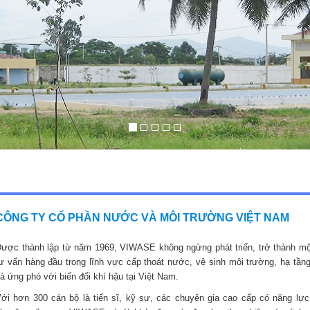
CÔNG TY CỔ PHẦN NƯỚC VÀ MÔI TRƯỜNG VIỆT NAM
ược thành lập từ năm 1969, VIWASE không ngừng phát triển, trở thành mộ
ư vấn hàng đầu trong lĩnh vực cấp thoát nước, vệ sinh môi trường, hạ tầng
à ứng phó với biến đổi khí hậu tại Việt Nam.
ới hơn 300 cán bộ là tiến sĩ, kỹ sư, các chuyên gia cao cấp có năng lực,