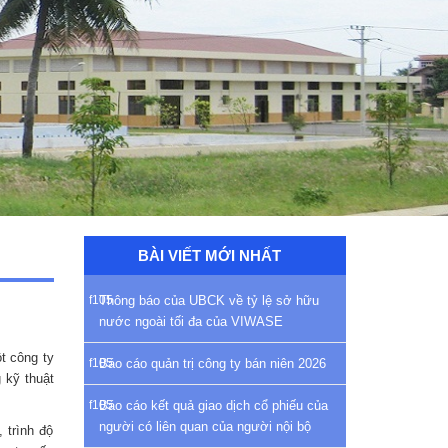
BÀI VIẾT MỚI NHẤT
Thông báo của UBCK về tỷ lệ sở hữu
nước ngoài tối đa của VIWASE
t công ty
Báo cáo quản trị công ty bán niên 2026
 kỹ thuật
Báo cáo kết quả giao dịch cổ phiếu của
người có liên quan của người nội bộ
 trình độ