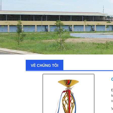
VỀ CHÚNG TÔI
Đ
t
v
V