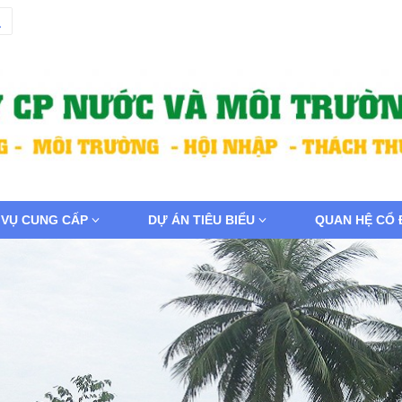
 VỤ CUNG CẤP
DỰ ÁN TIÊU BIỂU
QUAN HỆ CỔ