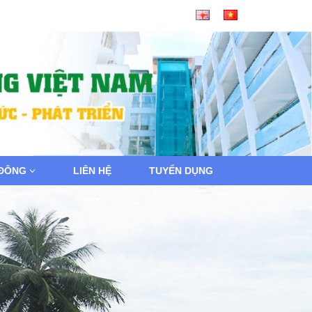
 ĐÔNG
LIÊN HỆ
TUYỂN DỤNG