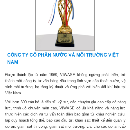
CÔNG TY CỔ PHẦN NƯỚC VÀ MÔI TRƯỜNG VIỆT
NAM
Được thành lập từ năm 1969, VIWASE không ngừng phát triển, trở
thành một công ty tư vấn hàng đầu trong lĩnh vực cấp thoát nước, vệ
sinh môi trường, hạ tầng kỹ thuật và ứng phó với biến đổi khí hậu tại
Việt Nam.
Với hơn 300 cán bộ là tiến sĩ, kỹ sư, các chuyên gia cao cấp có năng
lực, trình độ chuyên môn cao, VIWASE có đủ khả năng và năng lực
thực hiện các dịch vụ tư vấn toàn diện bao gồm từ khâu nghiên cứu,
lập quy hoạch tổng thể, báo cáo đầu tư; khảo sát; thiết kế đến quản lý
dự án, giám sát thi công, giám sát môi trường, v.v. cho các dự án cấp