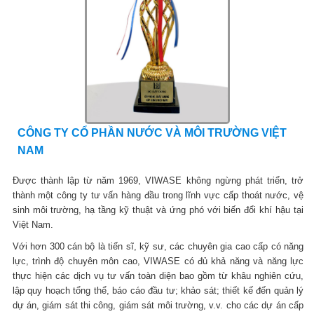
CÔNG TY CỔ PHẦN NƯỚC VÀ MÔI TRƯỜNG VIỆT
NAM
Được thành lập từ năm 1969, VIWASE không ngừng phát triển, trở
thành một công ty tư vấn hàng đầu trong lĩnh vực cấp thoát nước, vệ
sinh môi trường, hạ tầng kỹ thuật và ứng phó với biến đổi khí hậu tại
Việt Nam.
Với hơn 300 cán bộ là tiến sĩ, kỹ sư, các chuyên gia cao cấp có năng
lực, trình độ chuyên môn cao, VIWASE có đủ khả năng và năng lực
thực hiện các dịch vụ tư vấn toàn diện bao gồm từ khâu nghiên cứu,
lập quy hoạch tổng thể, báo cáo đầu tư; khảo sát; thiết kế đến quản lý
dự án, giám sát thi công, giám sát môi trường, v.v. cho các dự án cấp