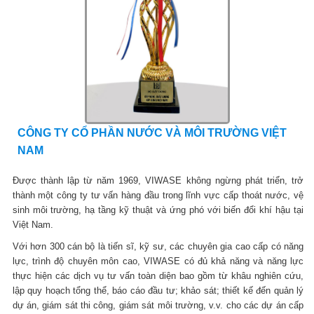
CÔNG TY CỔ PHẦN NƯỚC VÀ MÔI TRƯỜNG VIỆT
NAM
Được thành lập từ năm 1969, VIWASE không ngừng phát triển, trở
thành một công ty tư vấn hàng đầu trong lĩnh vực cấp thoát nước, vệ
sinh môi trường, hạ tầng kỹ thuật và ứng phó với biến đổi khí hậu tại
Việt Nam.
Với hơn 300 cán bộ là tiến sĩ, kỹ sư, các chuyên gia cao cấp có năng
lực, trình độ chuyên môn cao, VIWASE có đủ khả năng và năng lực
thực hiện các dịch vụ tư vấn toàn diện bao gồm từ khâu nghiên cứu,
lập quy hoạch tổng thể, báo cáo đầu tư; khảo sát; thiết kế đến quản lý
dự án, giám sát thi công, giám sát môi trường, v.v. cho các dự án cấp