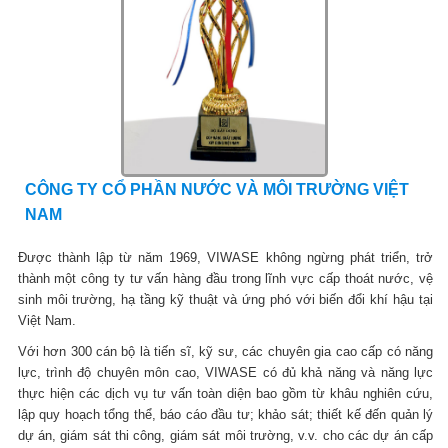
CÔNG TY CỔ PHẦN NƯỚC VÀ MÔI TRƯỜNG VIỆT
NAM
Được thành lập từ năm 1969, VIWASE không ngừng phát triển, trở
thành một công ty tư vấn hàng đầu trong lĩnh vực cấp thoát nước, vệ
sinh môi trường, hạ tầng kỹ thuật và ứng phó với biến đổi khí hậu tại
Việt Nam.
Với hơn 300 cán bộ là tiến sĩ, kỹ sư, các chuyên gia cao cấp có năng
lực, trình độ chuyên môn cao, VIWASE có đủ khả năng và năng lực
thực hiện các dịch vụ tư vấn toàn diện bao gồm từ khâu nghiên cứu,
lập quy hoạch tổng thể, báo cáo đầu tư; khảo sát; thiết kế đến quản lý
dự án, giám sát thi công, giám sát môi trường, v.v. cho các dự án cấp