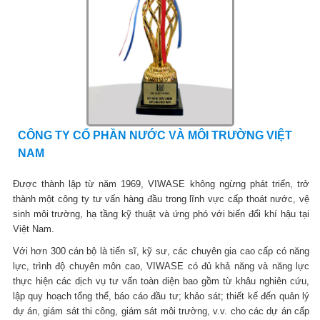
CÔNG TY CỔ PHẦN NƯỚC VÀ MÔI TRƯỜNG VIỆT
NAM
Được thành lập từ năm 1969, VIWASE không ngừng phát triển, trở
thành một công ty tư vấn hàng đầu trong lĩnh vực cấp thoát nước, vệ
sinh môi trường, hạ tầng kỹ thuật và ứng phó với biến đổi khí hậu tại
Việt Nam.
Với hơn 300 cán bộ là tiến sĩ, kỹ sư, các chuyên gia cao cấp có năng
lực, trình độ chuyên môn cao, VIWASE có đủ khả năng và năng lực
thực hiện các dịch vụ tư vấn toàn diện bao gồm từ khâu nghiên cứu,
lập quy hoạch tổng thể, báo cáo đầu tư; khảo sát; thiết kế đến quản lý
dự án, giám sát thi công, giám sát môi trường, v.v. cho các dự án cấp