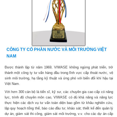
CÔNG TY CỔ PHẦN NƯỚC VÀ MÔI TRƯỜNG VIỆT
NAM
Được thành lập từ năm 1969, VIWASE không ngừng phát triển, trở
thành một công ty tư vấn hàng đầu trong lĩnh vực cấp thoát nước, vệ
sinh môi trường, hạ tầng kỹ thuật và ứng phó với biến đổi khí hậu tại
Việt Nam.
Với hơn 300 cán bộ là tiến sĩ, kỹ sư, các chuyên gia cao cấp có năng
lực, trình độ chuyên môn cao, VIWASE có đủ khả năng và năng lực
thực hiện các dịch vụ tư vấn toàn diện bao gồm từ khâu nghiên cứu,
lập quy hoạch tổng thể, báo cáo đầu tư; khảo sát; thiết kế đến quản lý
dự án, giám sát thi công, giám sát môi trường, v.v. cho các dự án cấp