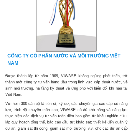
CÔNG TY CỔ PHẦN NƯỚC VÀ MÔI TRƯỜNG VIỆT
NAM
Được thành lập từ năm 1969, VIWASE không ngừng phát triển, trở
thành một công ty tư vấn hàng đầu trong lĩnh vực cấp thoát nước, vệ
sinh môi trường, hạ tầng kỹ thuật và ứng phó với biến đổi khí hậu tại
Việt Nam.
Với hơn 300 cán bộ là tiến sĩ, kỹ sư, các chuyên gia cao cấp có năng
lực, trình độ chuyên môn cao, VIWASE có đủ khả năng và năng lực
thực hiện các dịch vụ tư vấn toàn diện bao gồm từ khâu nghiên cứu,
lập quy hoạch tổng thể, báo cáo đầu tư; khảo sát; thiết kế đến quản lý
dự án, giám sát thi công, giám sát môi trường, v.v. cho các dự án cấp