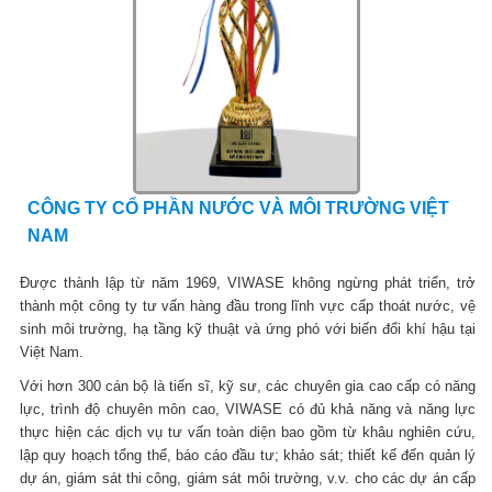
CÔNG TY CỔ PHẦN NƯỚC VÀ MÔI TRƯỜNG VIỆT
NAM
Được thành lập từ năm 1969, VIWASE không ngừng phát triển, trở
thành một công ty tư vấn hàng đầu trong lĩnh vực cấp thoát nước, vệ
sinh môi trường, hạ tầng kỹ thuật và ứng phó với biến đổi khí hậu tại
Việt Nam.
Với hơn 300 cán bộ là tiến sĩ, kỹ sư, các chuyên gia cao cấp có năng
lực, trình độ chuyên môn cao, VIWASE có đủ khả năng và năng lực
thực hiện các dịch vụ tư vấn toàn diện bao gồm từ khâu nghiên cứu,
lập quy hoạch tổng thể, báo cáo đầu tư; khảo sát; thiết kế đến quản lý
dự án, giám sát thi công, giám sát môi trường, v.v. cho các dự án cấp