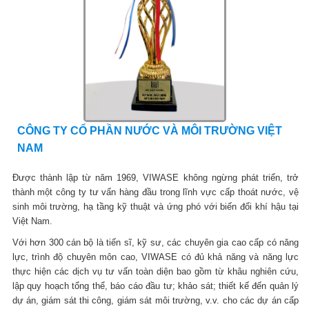
CÔNG TY CỔ PHẦN NƯỚC VÀ MÔI TRƯỜNG VIỆT
NAM
Được thành lập từ năm 1969, VIWASE không ngừng phát triển, trở
thành một công ty tư vấn hàng đầu trong lĩnh vực cấp thoát nước, vệ
sinh môi trường, hạ tầng kỹ thuật và ứng phó với biến đổi khí hậu tại
Việt Nam.
Với hơn 300 cán bộ là tiến sĩ, kỹ sư, các chuyên gia cao cấp có năng
lực, trình độ chuyên môn cao, VIWASE có đủ khả năng và năng lực
thực hiện các dịch vụ tư vấn toàn diện bao gồm từ khâu nghiên cứu,
lập quy hoạch tổng thể, báo cáo đầu tư; khảo sát; thiết kế đến quản lý
dự án, giám sát thi công, giám sát môi trường, v.v. cho các dự án cấp