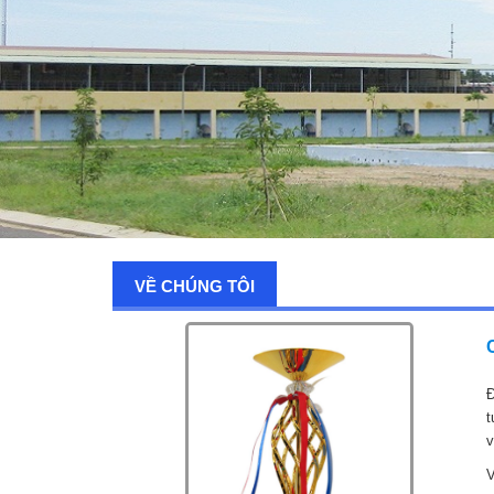
VỀ CHÚNG TÔI
Đ
t
v
V