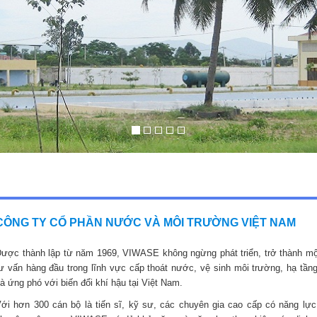
CÔNG TY CỔ PHẦN NƯỚC VÀ MÔI TRƯỜNG VIỆT NAM
ược thành lập từ năm 1969, VIWASE không ngừng phát triển, trở thành mộ
ư vấn hàng đầu trong lĩnh vực cấp thoát nước, vệ sinh môi trường, hạ tầng
à ứng phó với biến đổi khí hậu tại Việt Nam.
ới hơn 300 cán bộ là tiến sĩ, kỹ sư, các chuyên gia cao cấp có năng lực,