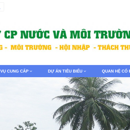
 VỤ CUNG CẤP
DỰ ÁN TIÊU BIỂU
QUAN HỆ CỔ