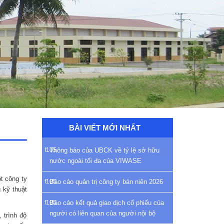
BÀI VIẾT MỚI NHẤT
Thông báo của UBCK về tỷ lệ sở hữu
nước ngoài tối đa của VIWASE
t công ty
Báo cáo quản trị công ty bán niên 2026
 kỹ thuật
Báo cáo kết quả giao dịch cổ phiếu của
người có liên quan của người nội bộ
 trình độ