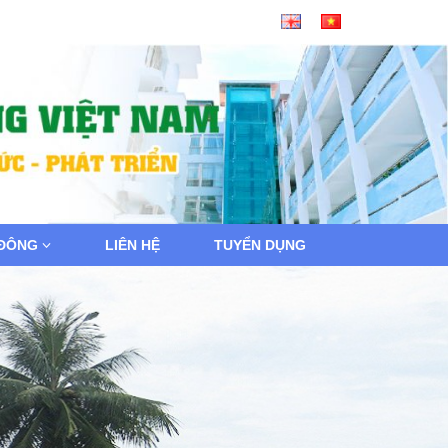
 ĐÔNG
LIÊN HỆ
TUYỂN DỤNG