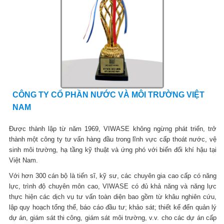
CÔNG TY CỔ PHẦN NƯỚC VÀ MÔI TRƯỜNG VIỆT
NAM
Được thành lập từ năm 1969, VIWASE không ngừng phát triển, trở
thành một công ty tư vấn hàng đầu trong lĩnh vực cấp thoát nước, vệ
sinh môi trường, hạ tầng kỹ thuật và ứng phó với biến đổi khí hậu tại
Việt Nam.
Với hơn 300 cán bộ là tiến sĩ, kỹ sư, các chuyên gia cao cấp có năng
lực, trình độ chuyên môn cao, VIWASE có đủ khả năng và năng lực
thực hiện các dịch vụ tư vấn toàn diện bao gồm từ khâu nghiên cứu,
lập quy hoạch tổng thể, báo cáo đầu tư; khảo sát; thiết kế đến quản lý
dự án, giám sát thi công, giám sát môi trường, v.v. cho các dự án cấp