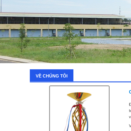
VỀ CHÚNG TÔI
Đ
t
v
V