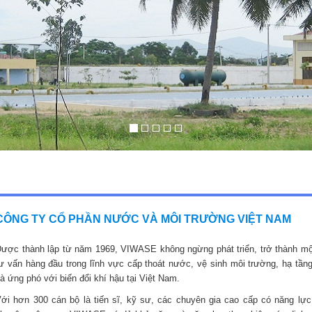
CÔNG TY CỔ PHẦN NƯỚC VÀ MÔI TRƯỜNG VIỆT NAM
ược thành lập từ năm 1969, VIWASE không ngừng phát triển, trở thành mộ
ư vấn hàng đầu trong lĩnh vực cấp thoát nước, vệ sinh môi trường, hạ tầng
à ứng phó với biến đổi khí hậu tại Việt Nam.
ới hơn 300 cán bộ là tiến sĩ, kỹ sư, các chuyên gia cao cấp có năng lực,