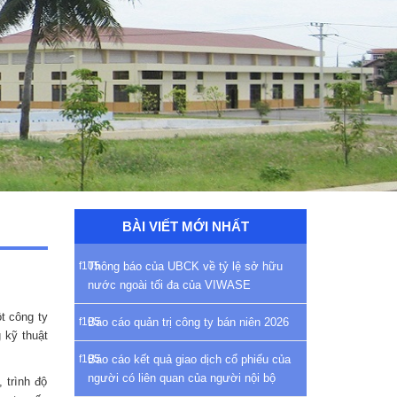
BÀI VIẾT MỚI NHẤT
Thông báo của UBCK về tỷ lệ sở hữu
nước ngoài tối đa của VIWASE
t công ty
Báo cáo quản trị công ty bán niên 2026
 kỹ thuật
Báo cáo kết quả giao dịch cổ phiếu của
người có liên quan của người nội bộ
 trình độ