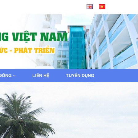
 ĐÔNG
LIÊN HỆ
TUYỂN DỤNG