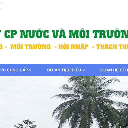
 VỤ CUNG CẤP
DỰ ÁN TIÊU BIỂU
QUAN HỆ CỔ