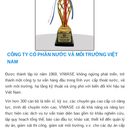
CÔNG TY CỔ PHẦN NƯỚC VÀ MÔI TRƯỜNG VIỆT
NAM
Được thành lập từ năm 1969, VIWASE không ngừng phát triển, trở
thành một công ty tư vấn hàng đầu trong lĩnh vực cấp thoát nước, vệ
sinh môi trường, hạ tầng kỹ thuật và ứng phó với biến đổi khí hậu tại
Việt Nam.
Với hơn 300 cán bộ là tiến sĩ, kỹ sư, các chuyên gia cao cấp có năng
lực, trình độ chuyên môn cao, VIWASE có đủ khả năng và năng lực
thực hiện các dịch vụ tư vấn toàn diện bao gồm từ khâu nghiên cứu,
lập quy hoạch tổng thể, báo cáo đầu tư; khảo sát; thiết kế đến quản lý
dự án, giám sát thi công, giám sát môi trường, v.v. cho các dự án cấp