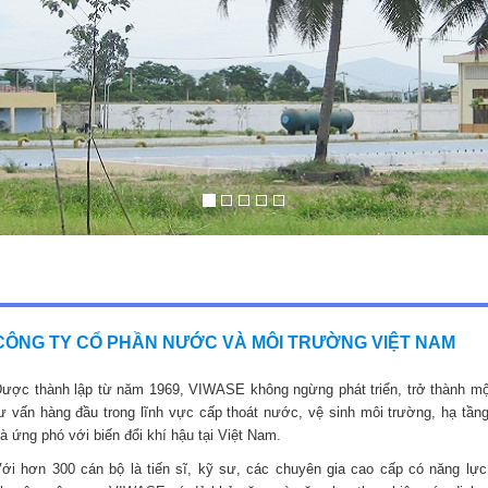
CÔNG TY CỔ PHẦN NƯỚC VÀ MÔI TRƯỜNG VIỆT NAM
ược thành lập từ năm 1969, VIWASE không ngừng phát triển, trở thành mộ
ư vấn hàng đầu trong lĩnh vực cấp thoát nước, vệ sinh môi trường, hạ tầng
à ứng phó với biến đổi khí hậu tại Việt Nam.
ới hơn 300 cán bộ là tiến sĩ, kỹ sư, các chuyên gia cao cấp có năng lực,