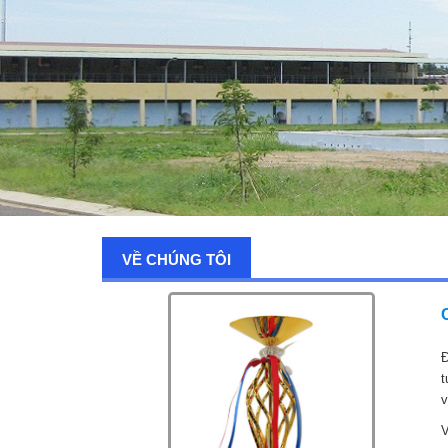
VỀ CHÚNG TÔI
Đ
t
v
V