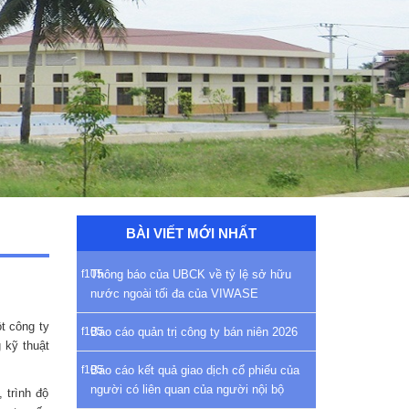
BÀI VIẾT MỚI NHẤT
Thông báo của UBCK về tỷ lệ sở hữu
nước ngoài tối đa của VIWASE
t công ty
Báo cáo quản trị công ty bán niên 2026
 kỹ thuật
Báo cáo kết quả giao dịch cổ phiếu của
người có liên quan của người nội bộ
 trình độ