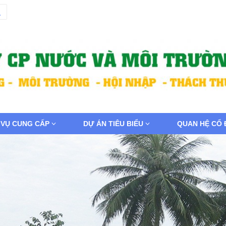
 VỤ CUNG CẤP
DỰ ÁN TIÊU BIỂU
QUAN HỆ CỔ