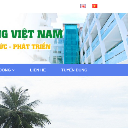
 ĐÔNG
LIÊN HỆ
TUYỂN DỤNG