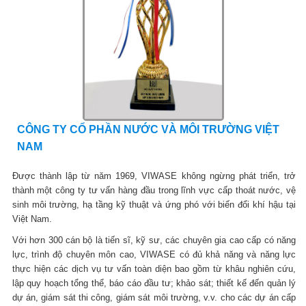
CÔNG TY CỔ PHẦN NƯỚC VÀ MÔI TRƯỜNG VIỆT
NAM
Được thành lập từ năm 1969, VIWASE không ngừng phát triển, trở
thành một công ty tư vấn hàng đầu trong lĩnh vực cấp thoát nước, vệ
sinh môi trường, hạ tầng kỹ thuật và ứng phó với biến đổi khí hậu tại
Việt Nam.
Với hơn 300 cán bộ là tiến sĩ, kỹ sư, các chuyên gia cao cấp có năng
lực, trình độ chuyên môn cao, VIWASE có đủ khả năng và năng lực
thực hiện các dịch vụ tư vấn toàn diện bao gồm từ khâu nghiên cứu,
lập quy hoạch tổng thể, báo cáo đầu tư; khảo sát; thiết kế đến quản lý
dự án, giám sát thi công, giám sát môi trường, v.v. cho các dự án cấp