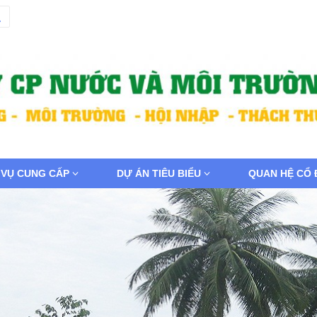
 VỤ CUNG CẤP
DỰ ÁN TIÊU BIỂU
QUAN HỆ CỔ