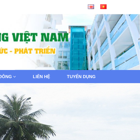
 ĐÔNG
LIÊN HỆ
TUYỂN DỤNG