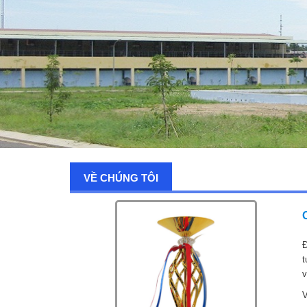
VỀ CHÚNG TÔI
Đ
t
v
V