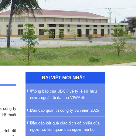
BÀI VIẾT MỚI NHẤT
Thông báo của UBCK về tỷ lệ sở hữu
nước ngoài tối đa của VIWASE
t công ty
Báo cáo quản trị công ty bán niên 2026
 kỹ thuật
Báo cáo kết quả giao dịch cổ phiếu của
người có liên quan của người nội bộ
 trình độ