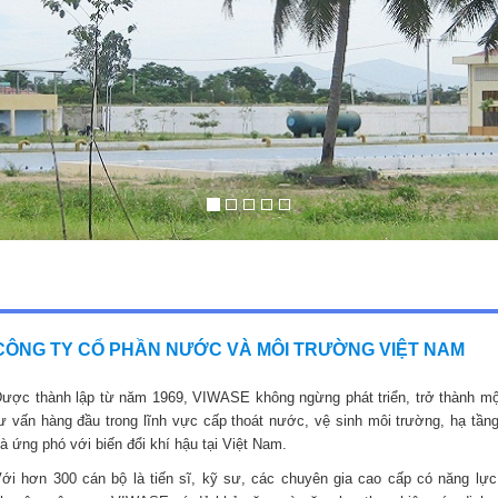
CÔNG TY CỔ PHẦN NƯỚC VÀ MÔI TRƯỜNG VIỆT NAM
ược thành lập từ năm 1969, VIWASE không ngừng phát triển, trở thành mộ
ư vấn hàng đầu trong lĩnh vực cấp thoát nước, vệ sinh môi trường, hạ tầng
à ứng phó với biến đổi khí hậu tại Việt Nam.
ới hơn 300 cán bộ là tiến sĩ, kỹ sư, các chuyên gia cao cấp có năng lực,