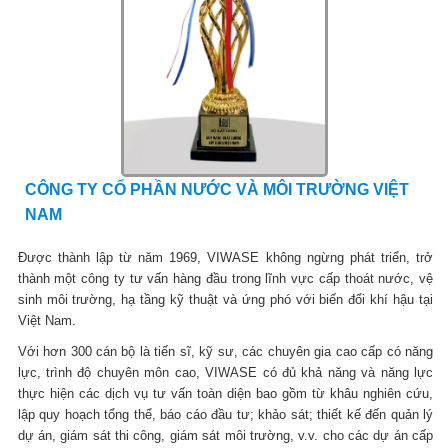
CÔNG TY CỔ PHẦN NƯỚC VÀ MÔI TRƯỜNG VIỆT
NAM
Được thành lập từ năm 1969, VIWASE không ngừng phát triển, trở
thành một công ty tư vấn hàng đầu trong lĩnh vực cấp thoát nước, vệ
sinh môi trường, hạ tầng kỹ thuật và ứng phó với biến đổi khí hậu tại
Việt Nam.
Với hơn 300 cán bộ là tiến sĩ, kỹ sư, các chuyên gia cao cấp có năng
lực, trình độ chuyên môn cao, VIWASE có đủ khả năng và năng lực
thực hiện các dịch vụ tư vấn toàn diện bao gồm từ khâu nghiên cứu,
lập quy hoạch tổng thể, báo cáo đầu tư; khảo sát; thiết kế đến quản lý
dự án, giám sát thi công, giám sát môi trường, v.v. cho các dự án cấp