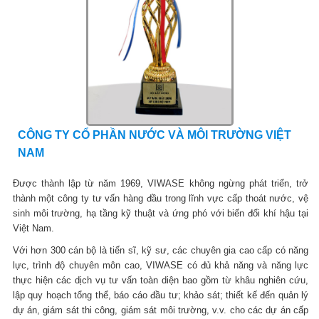
CÔNG TY CỔ PHẦN NƯỚC VÀ MÔI TRƯỜNG VIỆT
NAM
Được thành lập từ năm 1969, VIWASE không ngừng phát triển, trở
thành một công ty tư vấn hàng đầu trong lĩnh vực cấp thoát nước, vệ
sinh môi trường, hạ tầng kỹ thuật và ứng phó với biến đổi khí hậu tại
Việt Nam.
Với hơn 300 cán bộ là tiến sĩ, kỹ sư, các chuyên gia cao cấp có năng
lực, trình độ chuyên môn cao, VIWASE có đủ khả năng và năng lực
thực hiện các dịch vụ tư vấn toàn diện bao gồm từ khâu nghiên cứu,
lập quy hoạch tổng thể, báo cáo đầu tư; khảo sát; thiết kế đến quản lý
dự án, giám sát thi công, giám sát môi trường, v.v. cho các dự án cấp