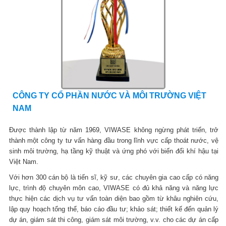
CÔNG TY CỔ PHẦN NƯỚC VÀ MÔI TRƯỜNG VIỆT
NAM
Được thành lập từ năm 1969, VIWASE không ngừng phát triển, trở
thành một công ty tư vấn hàng đầu trong lĩnh vực cấp thoát nước, vệ
sinh môi trường, hạ tầng kỹ thuật và ứng phó với biến đổi khí hậu tại
Việt Nam.
Với hơn 300 cán bộ là tiến sĩ, kỹ sư, các chuyên gia cao cấp có năng
lực, trình độ chuyên môn cao, VIWASE có đủ khả năng và năng lực
thực hiện các dịch vụ tư vấn toàn diện bao gồm từ khâu nghiên cứu,
lập quy hoạch tổng thể, báo cáo đầu tư; khảo sát; thiết kế đến quản lý
dự án, giám sát thi công, giám sát môi trường, v.v. cho các dự án cấp