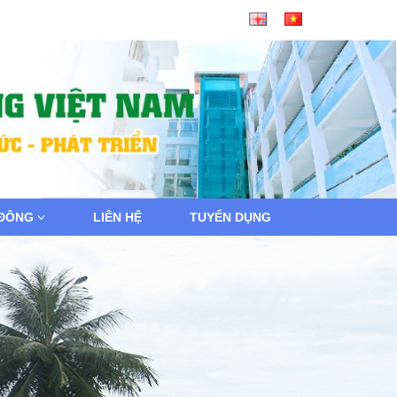
 ĐÔNG
LIÊN HỆ
TUYỂN DỤNG