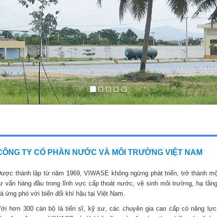
CÔNG TY CỔ PHẦN NƯỚC VÀ MÔI TRƯỜNG VIỆT NAM
ược thành lập từ năm 1969, VIWASE không ngừng phát triển, trở thành mộ
ư vấn hàng đầu trong lĩnh vực cấp thoát nước, vệ sinh môi trường, hạ tầng
à ứng phó với biến đổi khí hậu tại Việt Nam.
ới hơn 300 cán bộ là tiến sĩ, kỹ sư, các chuyên gia cao cấp có năng lực,