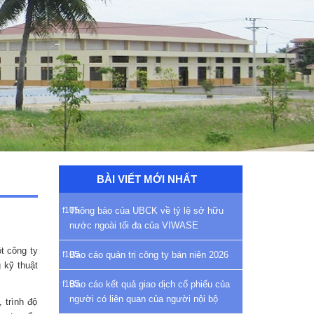
BÀI VIẾT MỚI NHẤT
Thông báo của UBCK về tỷ lệ sở hữu
nước ngoài tối đa của VIWASE
t công ty
Báo cáo quản trị công ty bán niên 2026
 kỹ thuật
Báo cáo kết quả giao dịch cổ phiếu của
người có liên quan của người nội bộ
 trình độ