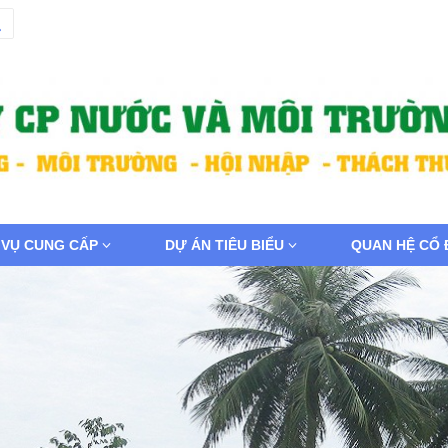
 VỤ CUNG CẤP
DỰ ÁN TIÊU BIỂU
QUAN HỆ CỔ