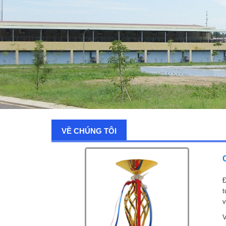
VỀ CHÚNG TÔI
Đ
t
v
V