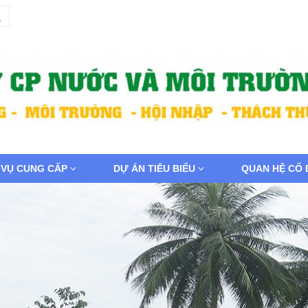
 VỤ CUNG CẤP
DỰ ÁN TIÊU BIỂU
QUAN HỆ CỔ