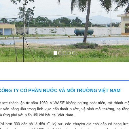
CÔNG TY CỔ PHẦN NƯỚC VÀ MÔI TRƯỜNG VIỆT NAM
ược thành lập từ năm 1969, VIWASE không ngừng phát triển, trở thành mộ
ư vấn hàng đầu trong lĩnh vực cấp thoát nước, vệ sinh môi trường, hạ tầng
à ứng phó với biến đổi khí hậu tại Việt Nam.
ới hơn 300 cán bộ là tiến sĩ, kỹ sư, các chuyên gia cao cấp có năng lực,