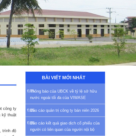
BÀI VIẾT MỚI NHẤT
Thông báo của UBCK về tỷ lệ sở hữu
nước ngoài tối đa của VIWASE
t công ty
Báo cáo quản trị công ty bán niên 2026
 kỹ thuật
Báo cáo kết quả giao dịch cổ phiếu của
người có liên quan của người nội bộ
 trình độ