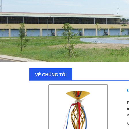
VỀ CHÚNG TÔI
Đ
t
v
V