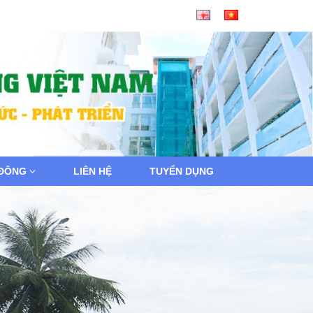
 ĐÔNG
LIÊN HỆ
TUYỂN DỤNG