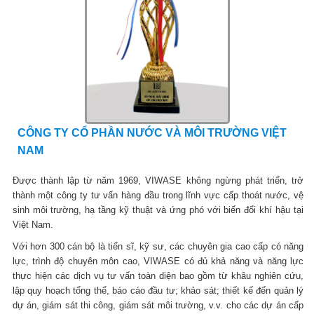
CÔNG TY CỔ PHẦN NƯỚC VÀ MÔI TRƯỜNG VIỆT
NAM
Được thành lập từ năm 1969, VIWASE không ngừng phát triển, trở
thành một công ty tư vấn hàng đầu trong lĩnh vực cấp thoát nước, vệ
sinh môi trường, hạ tầng kỹ thuật và ứng phó với biến đổi khí hậu tại
Việt Nam.
Với hơn 300 cán bộ là tiến sĩ, kỹ sư, các chuyên gia cao cấp có năng
lực, trình độ chuyên môn cao, VIWASE có đủ khả năng và năng lực
thực hiện các dịch vụ tư vấn toàn diện bao gồm từ khâu nghiên cứu,
lập quy hoạch tổng thể, báo cáo đầu tư; khảo sát; thiết kế đến quản lý
dự án, giám sát thi công, giám sát môi trường, v.v. cho các dự án cấp